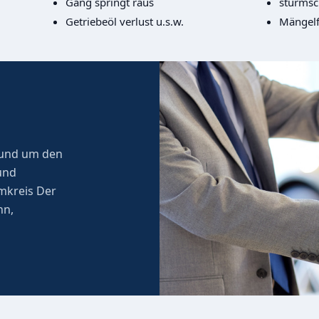
Gang springt raus
sturms
Getriebeöl verlust u.s.w.
Mängelf
 rund um den
und
mkreis Der
nn,