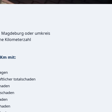
in Magdeburg oder umkreis
he Kilometerzahl
0Km mit:
agen
ftlicher totalschaden
haden
lschaden
aden
chaden