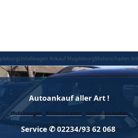
gdeburg
Unfallwagen Ankauf Magdeburg
Motorschaden An
Autoankauf aller Art !
Unfallwagen
,
Motorschaden
,
Getriebeschaden
Service ✆ 02234/93 62 068