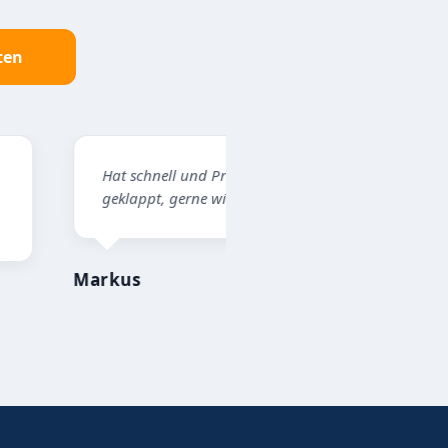
ten
 schnell und Problemlos
Professioneller Ablauf, net
lappt, gerne wieder.
Kontakt, alles top!
us
Mike