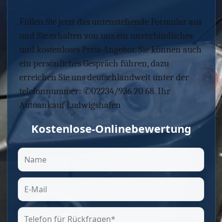
Füllen Sie jetzt das untenstehende Formular aus
und Sie erhalten von uns ein unverbindliches
und kostenloses Preis-Angebot. Sie können auch
ein persönliches Gespräch führen, dazu
erreichen Sie uns deutschlandweit unter der
telefonnummer: ✆02234/936 20 68. Ihr
Autoankauf Ludwigshafen
Kostenlose-Onlinebewertung