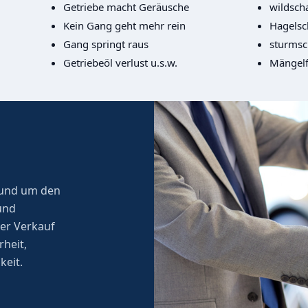
Getriebe macht Geräusche
wildsch
Kein Gang geht mehr rein
Hagels
Gang springt raus
sturms
Getriebeöl verlust u.s.w.
Mängelf
 rund um den
und
er Verkauf
rheit,
keit.