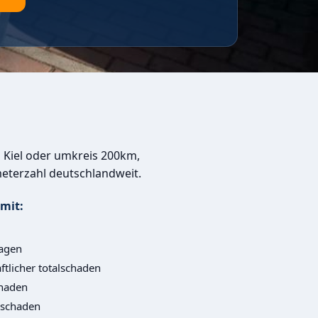
 Kiel oder umkreis 200km,
eterzahl deutschlandweit.
mit:
agen
ftlicher totalschaden
haden
lschaden