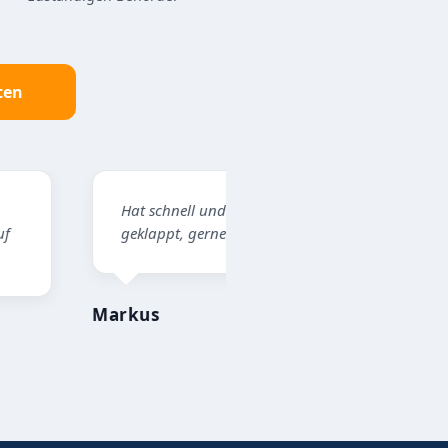
ten
 schnell und Problemlos
Professioneller Ablauf, net
lappt, gerne wieder.
Kontakt, alles top!
us
Mike