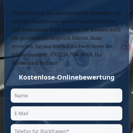
Füllen Sie jetzt das untenstehende Formular aus
und Sie erhalten von uns ein unverbindliches
und kostenloses Preis-Angebot. Sie können auch
ein persönliches Gespräch führen, dazu
erreichen Sie uns deutschlandweit unter der
telefonnummer: ✆02234/936 20 68. Ihr
Autoankauf Vellmar
Kostenlose-Onlinebewertung