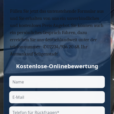
Füllen Sie jetzt das untenstehende Formular aus
und Sie erhalten von uns ein unverbindliches
und kostenloses Preis-Angebot. Sie können auch
ein persönliches Gespräch führen, dazu
erreichen Sie uns deutschlandweit unter der
telefonnummer: ✆02234/936 20 68. Ihr
Autoankauf Seligenstadt
Kostenlose-Onlinebewertung