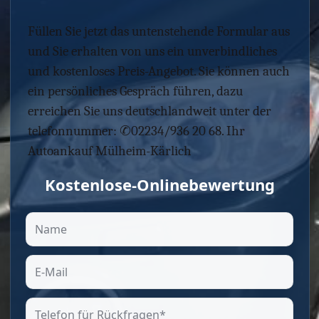
Füllen Sie jetzt das untenstehende Formular aus
und Sie erhalten von uns ein unverbindliches
und kostenloses Preis-Angebot. Sie können auch
ein persönliches Gespräch führen, dazu
erreichen Sie uns deutschlandweit unter der
telefonnummer: ✆02234/936 20 68. Ihr
Autoankauf Mülheim-Kärlich
Kostenlose-Onlinebewertung