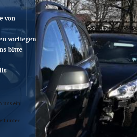
e von
en vorliegen
ns bitte
s
lls
n uns ein
n
eit unter