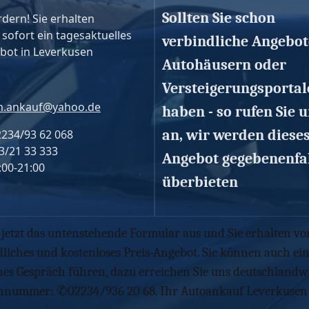
Sollten Sie schon
rdern! Sie erhalten
 sofort ein tagesaktuelles
verbindliche Angebot
bot in Leverkusen
Autohäusern oder
Versteigerungsportal
.ankauf@yahoo.de
haben - so rufen Sie u
an, wir werden diese
2234/93 62 068
3/21 33 333
Angebot gegebenenfa
:00-21:00
überbieten
e jetzt das untenstehende Formular aus und Sie erhalten vo
liches und kostenloses Preis-Angebot. Sie können auch ei
hes Gespräch führen, dazu erreichen Sie uns deutschlandw
onnummer: ✆02234/936 20 68. Ihr Autoankauf Leverkusen