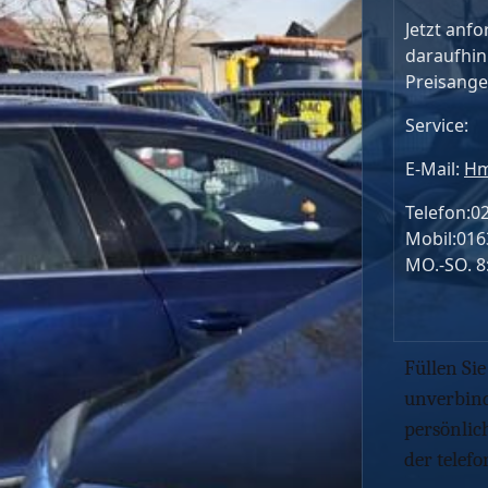
Jetzt anfo
daraufhin
Preisange
Service:
E-Mail:
Hm
Telefon:0
Mobil:016
MO.-SO. 8
Füllen Si
unverbind
persönlic
der telef