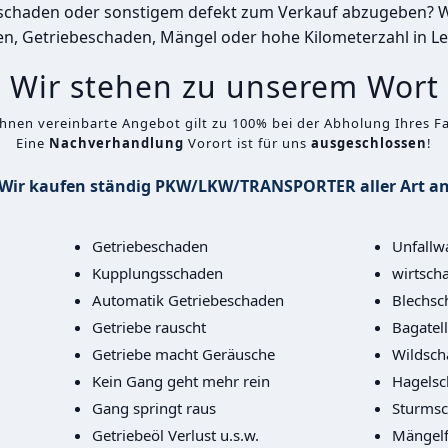
rschaden oder sonstigem defekt zum Verkauf abzugeben? Wi
n, Getriebeschaden, Mängel oder hohe Kilometerzahl in 
Wir stehen zu unserem Wort
Ihnen vereinbarte Angebot gilt zu 100% bei der Abholung Ihres F
Eine
Nachverhandlung
Vorort ist für uns
ausgeschlossen
!
Wir kaufen ständig PKW/LKW/TRANSPORTER aller Art a
Getriebeschaden
Unfallw
Kupplungsschaden
wirtscha
Automatik Getriebeschaden
Blechsc
Getriebe rauscht
Bagatel
Getriebe macht Geräusche
Wildsch
Kein Gang geht mehr rein
Hagels
Gang springt raus
Sturms
Getriebeöl Verlust u.s.w.
Mängelf