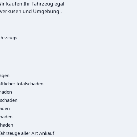
r kaufen Ihr Fahrzeug egal
Leverkusen und Umgebung .
ahrzeugs!
n
agen
ftlicher totalschaden
haden
lschaden
aden
chaden
chaden
ahrzeuge aller Art Ankauf