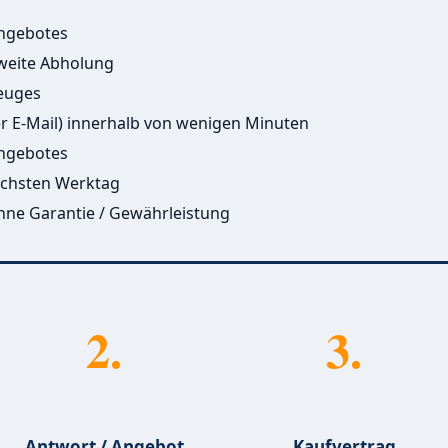
Angebotes
aweite Abholung
euges
er E-Mail) innerhalb von wenigen Minuten
Angebotes
ächsten Werktag
ohne Garantie / Gewährleistung
2.
3.
Antwort / Angebot
Kaufvertrag