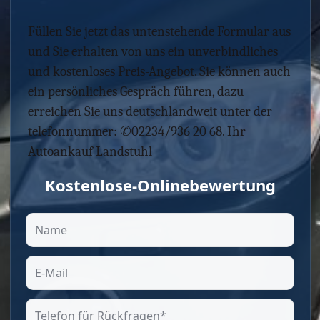
Füllen Sie jetzt das untenstehende Formular aus
und Sie erhalten von uns ein unverbindliches
und kostenloses Preis-Angebot. Sie können auch
ein persönliches Gespräch führen, dazu
erreichen Sie uns deutschlandweit unter der
telefonnummer: ✆02234/936 20 68. Ihr
Autoankauf Landstuhl
Kostenlose-Onlinebewertung