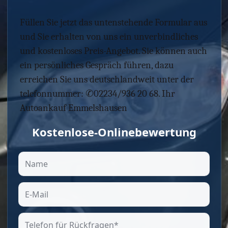
Füllen Sie jetzt das untenstehende Formular aus
und Sie erhalten von uns ein unverbindliches
und kostenloses Preis-Angebot. Sie können auch
ein persönliches Gespräch führen, dazu
erreichen Sie uns deutschlandweit unter der
telefonnummer: ✆02234/936 20 68. Ihr
Autoankauf Emmelshausen
Kostenlose-Onlinebewertung