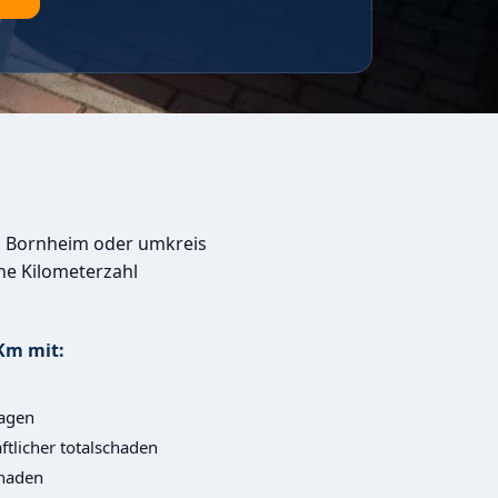
n Bornheim oder umkreis
he Kilometerzahl
Km mit:
agen
ftlicher totalschaden
haden