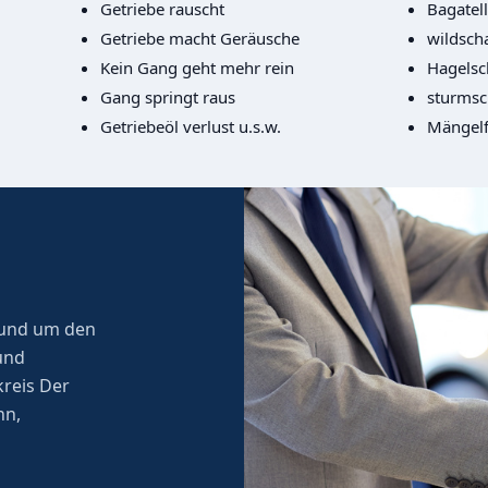
Getriebe rauscht
Bagatel
Getriebe macht Geräusche
wildsch
Kein Gang geht mehr rein
Hagels
Gang springt raus
sturms
Getriebeöl verlust u.s.w.
Mängelf
 rund um den
und
reis Der
nn,