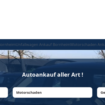
Bornheim
Unfallwagen Ankauf Bornheim
Motorschaden Ank
Autoankauf aller Art !
Motorschaden
Ge
,