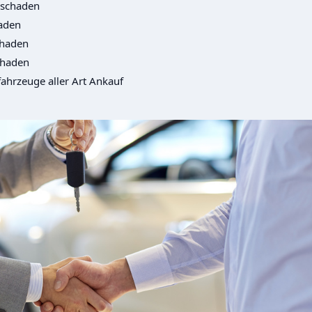
lschaden
aden
chaden
chaden
ahrzeuge aller Art Ankauf